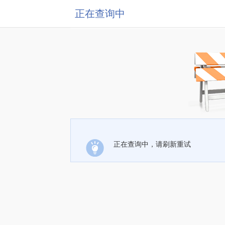
正在查询中
正在查询中，请刷新重试