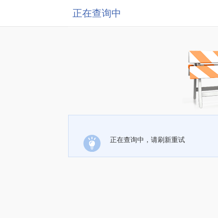
正在查询中
正在查询中，请刷新重试