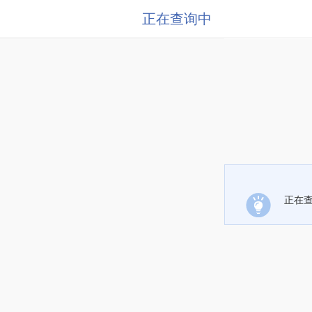
正在查询中
正在