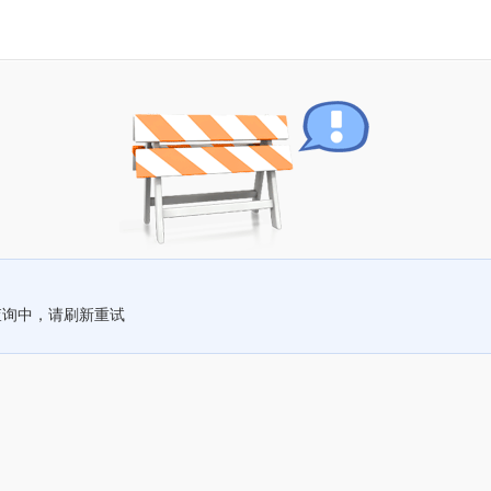
查询中，请刷新重试